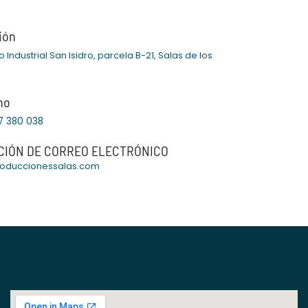
t
t
a
u
g
b
ión
r
e
a
 Industrial San Isidro, parcela B-21, Salas de los
m
s
no
7 380 038
CIÓN DE CORREO ELECTRÓNICO
roduccionessalas.com