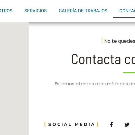
OTROS
SERVICIOS
GALERÍA DE TRABAJOS
CONTA
No te quedes
Contacta c
Estamos atentos a los métodos de 
F
T
SOCIAL MEDIA
a
w
c
i